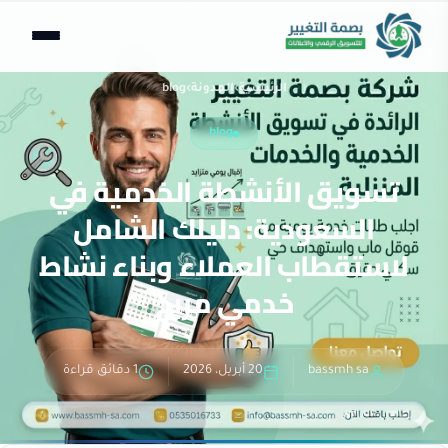
الرئيسية
›
المدونة
›
blog
blog
تسويق الأنشطة الخدمية في
السعودية: دليلك الشامل
لاستقطاب العملاء وبناء نشاط
خدمي مربح
bassmh sa
20 أبريل، 2026
1 دقائق قراءة