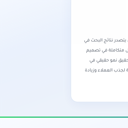
تصدر نتائج البحث في
ول متكاملة في تصميم
ترونية، تطويرها، وإدارتها وفق أحدث معايير تحسين محركات البحث SEO لتحقيق نمو حقيقي في
 لجذب العملاء وزيادة