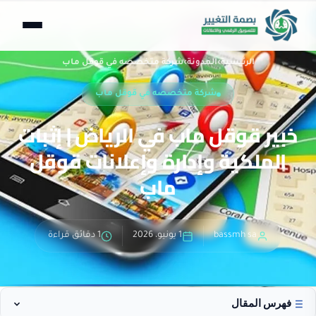
الرئيسية
›
المدونة
›
شركة متخصصه في قوقل ماب
شركة متخصصه في قوقل ماب
خبير قوقل ماب في الرياض | إثبات
الملكية وإدارة وإعلانات قوقل
ماب
bassmh sa
1 يونيو، 2026
1 دقائق قراءة
فهرس المقال