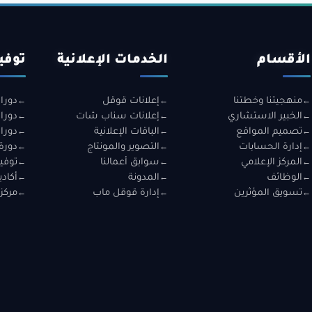
الأقسام
الخدمات الإعلانية
توفي
منهجيتنا وخطتنا
إعلانات قوقل
دورا
الخبير الاستشاري
إعلانات سناب شات
دورا
تصميم المواقع
الباقات الإعلانية
دورا
إدارة الحسابات
التصوير والمونتاج
دورة
المركز الإعلامي
سوابق أعمالنا
توفير
الوظائف
المدونة
أكادي
تسويق المؤثرين
إدارة قوقل ماب
مركز