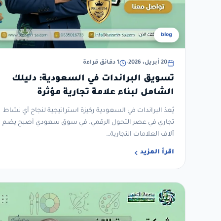
blog
20 أبريل، 2026
•
1 دقائق قراءة
تسويق البراندات في السعودية: دليلك
الشامل لبناء علامة تجارية مؤثرة
ومستدامة
يُعدّ البراندات في السعودية ركيزة استراتيجية لنجاح أي نشاط
تجاري في عصر التحول الرقمي. في سوق سعودي أصبح يضم
آلاف العلامات التجارية…
اقرأ المزيد