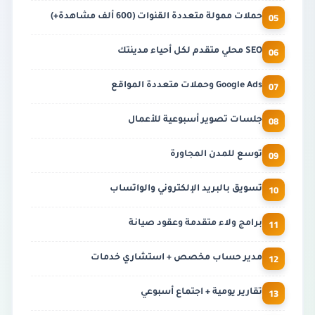
05
حملات ممولة متعددة القنوات (600 ألف مشاهدة+)
06
SEO محلي متقدم لكل أحياء مدينتك
07
Google Ads وحملات متعددة المواقع
08
جلسات تصوير أسبوعية للأعمال
09
توسع للمدن المجاورة
10
تسويق بالبريد الإلكتروني والواتساب
11
برامج ولاء متقدمة وعقود صيانة
12
مدير حساب مخصص + استشاري خدمات
13
تقارير يومية + اجتماع أسبوعي