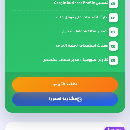
05
تحسين Google Business Profile
06
إدارة التقييمات على قوقل ماب
07
تصوير Before/After شهري
08
حملات استهداف لحظة الحاجة
09
تقارير أسبوعية + مدير حساب مخصص
اطلب الآن
مشاركة كصورة