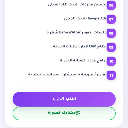
06
تحسين محركات البحث SEO المحلي
07
Google Ads للبحث المحلي
08
جلسات تصوير Before/After شهرية
09
نظام CRM لإدارة طلبات الخدمة
10
برامج عقود الصيانة الدورية
11
تقارير أسبوعية + استشارة استراتيجية شهرية
اطلب الآن
مشاركة كصورة