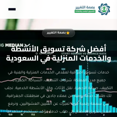
بصمة التغيير
أفضل شركة تسويق الأنشطة
والخدمات المنزلية في السعودية
خدمات تسويق احترافية لمقدمي الخدمات المنزلية والفنية في
جميع مدن المملكة: شركات التنظيف، السباكة، الكهرباء،
التكييف، صيانة الأجهزة، نقل الأثاث، وكل الأنشطة الخدمية. نجلب
لك طلبات خدمة يومية من عملاء جادين في منطقتك الجغرافية،
نبني سمعة رقمية قوية تميزك عن الفنيين العشوائيين، ونرفع
معدل تحويل الاتصال إلى طلب خدمة مؤكد. نستخدم استهدافاً