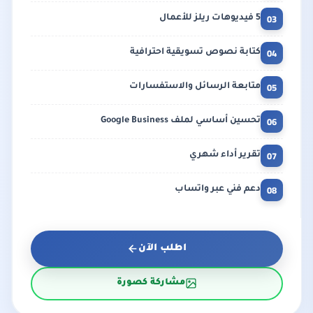
03
5 فيديوهات ريلز للأعمال
04
كتابة نصوص تسويقية احترافية
05
متابعة الرسائل والاستفسارات
06
تحسين أساسي لملف Google Business
07
تقرير أداء شهري
08
دعم فني عبر واتساب
اطلب الآن
مشاركة كصورة