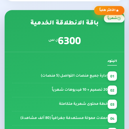
الأكثر طلباً
شهرياً
باقة الانطلاقة الخدمية
6300
ر.س
البنود
01
إدارة جميع منصات التواصل (5 منصات)
02
20 تصميم + 10 فيديوهات شهرياً
03
خطة محتوى شهرية متكاملة
04
حملات ممولة مستهدفة جغرافياً (80 ألف مشاهدة)