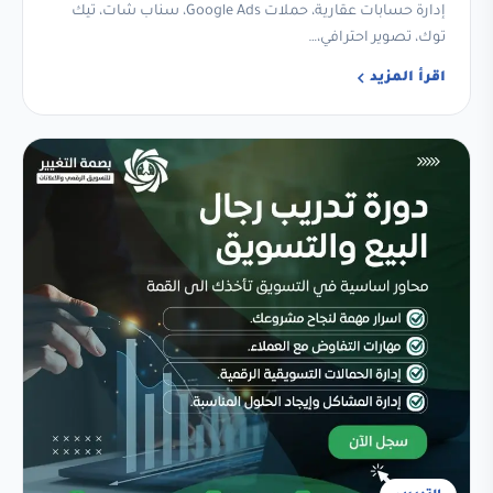
إدارة حسابات عقارية، حملات Google Ads، سناب شات، تيك
توك، تصوير احترافي،…
اقرأ المزيد