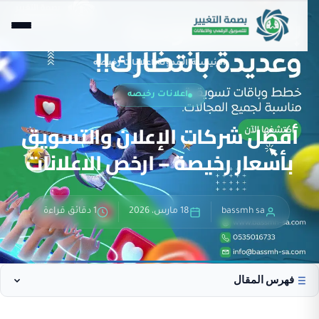
الرئيسية
›
المدونة
›
اعلانات رخيصه
اعلانات رخيصه
أفضل شركات الإعلان والتسويق
بأسعار رخيصة – ارخص الاعلانات
bassmh sa
18 مارس، 2026
1 دقائق قراءة
فهرس المقال