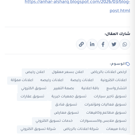
https://anhar-alsharq.blogspot.com/2026/03/blog-
post.html
شارك المقال:
الوسوم:
ارخص اعلانات بالرياض
اعلان بسعر معقول
اعلان رخيص
اعلانات الكترونية
اعلانات رخيصة
اعلانات رخيصه
اعلانات مموّلة
انتشار واسع
باقة اعلانية
بصمة التغيير
تسويق الكتروني
تسويق تاجير سيارات
تسويق جمعيات خيرية
تسويق عقارات
تسويق فعاليات ومؤتمرات
تسويق فنادق
تسويق مطاعم وكافيهات
تسويق معارض
تسويق ملابس واكسسوارات
خدمات تسويق الكتروني
زيادة مبيعات
شركة اعلانات بالرياض
شركة تسويق الكتروني