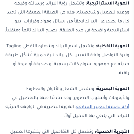
الهوية الاستراتيجية:
وتشمل رؤية البراند ورسالته وقيمه
ووعده للعميل وشخصيته. هذه هي الطبقة العميقة التي تحدد
كل ما يصدر عن البراند لاحقاً من رسائل ومواد وقرارات. بدون
استراتيجية واضحة في هذه الطبقة، يصبح البراند تائهاً ومتقلباً.
الهوية اللفظية:
وتشمل اسم البراند وشعاره اللفظي Tagline
ونبرة التواصل ولغة التعبير. لكل براند نبرة مميزة تُشكّل طريقة
حديثه مع جمهوره، سواء كانت رسمية أو صديقة أو مرحة أو
راقية.
الهوية البصرية:
وتشمل الشعار والألوان والخطوط
والأيقونات وأسلوب التصوير، وقد تحدثنا عنها بالتفصيل في
أدلة بصمة التغيير السابقة
. الهوية البصرية هي الواجهة المرئية
للبراند التي يلتقي بها العميل أولاً.
التجربة الحسية:
وتشمل كل التفاصيل التي يختبرها العميل