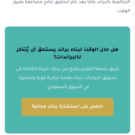
التراكمية بالبراند عاماً بعد عام لتحقيق نتائج مضاعفة بمرور
الوقت.
هل حان الوقت لبناء براند يستحق أن يُتذكر
لـالبراندات؟
فريق بصمة التغيير يضع بين يديك خبرته الكاملة في
تسويق البراندات لبناء علامة تجارية قوية ومتميزة
في السوق السعودي.
احصل على استشارة براند مجانية