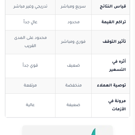
قياس النتائج
سريع ومباشر
تدريجي وغير مباشر
تراكم القيمة
محدود
عالٍ جداً
محدود على المدى
تأثير التوقف
فوري ومباشر
القريب
أثره في
ضعيف
قوي جداً
التسعير
توصية العملاء
منخفضة
مرتفعة
مرونة في
ضعيفة
عالية
الأزمات