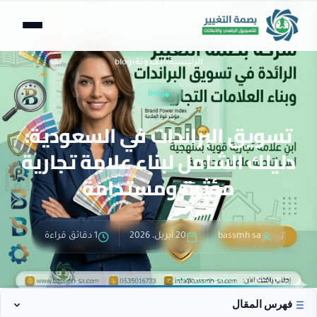
الرئيسية
›
المدونة
›
blog
blog
تسويق البراندات في السعودية:
دليلك الشامل لبناء علامة تجارية
مؤثرة ومستدامة
bassmh sa
20 أبريل، 2026
1 دقائق قراءة
فهرس المقال