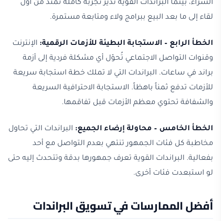
الشراء، بينما البراندات القوية تُدير تجربة كاملة تمتد من أول
لقاء إلى ما بعد البيع ببرامج ولاء ومتابعة مستمرة.
الخطأ الرابع – الاستجابة البطيئة للأزمات الرقمية:
الإنترنت
وقنوات التواصل الاجتماعي تُحوّل أي مشكلة فردية إلى أزمة
براند في ساعات. البراندات التي لا تملك خطة استجابة سريعة
للأزمات تدفع ثمناً باهظاً. الاستجابة الاحترافية السريعة
والشفافة تحتوي معظم الأزمات قبل تفاقمها.
الخطأ الخامس – محاولة إرضاء الجميع:
البراندات التي تحاول
مخاطبة كل فئات الجمهور تنتهي بعدم التواصل مع أحد
بفعالية. البراندات القوية تعرف جمهورها بدقة وتتحدث إليه حتى
لو استبعدت فئات أخرى.
أفضل الممارسات في تسويق البراندات