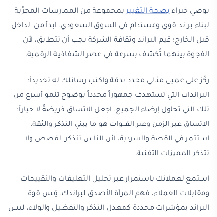
يوصي خبراء
بصمة التغيير
بمجموعة من الممارسات المجرَّبة
لبناء براند قوي ومستدام في السوق السعودي. ابدأ من الداخل
قبل الخارج؛ قيم البراند وثقافة الشركة يجب أن تتطابق، لأن
الفجوة بينهما تُكشف بسرعة في عصر الشفافية الرقمية.
ركّز على عميل مثالي محدد بدقة واكتب رسائلك له تحديداً؛
البراندات التي تستهدف جمهوراً محدداً بوضوح تنمو أسرع من
تلك التي تحاول إرضاء الجميع. اجعل الاتساق فريضةً لا خياراً؛
الاتساق عبر الزمن وعبر القنوات هو ما يبني التذكر والثقة.
استثمر في القصة والسردية، لأن الناس تتذكر القصص ولا
تتذكر المميزات التقنية.
استمع لعملائك باستمرار عبر تحليل التعليقات والتقييمات
ومقابلات العملاء، فهم المرآة الأصدق لبراندك. قِس قوة
البراند بمؤشرات محددة كمعدل التذكر والتفضيل والولاء، ليس