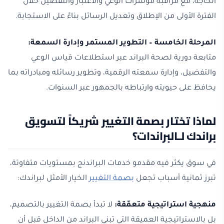
الحاجة، مع مراقبة مؤشرات الوعي والاعتبار والتفضيل خلال
الفترة الأولى من الإطلاق وتعديل الرسائل بناءً على الاستجابة.
المرحلة الخامسة – التطوير المستمر وإدارة السمعة:
متابعة دورية لصحة البراند عبر استطلاعات قياس الوعي
والتفضيل، وإدارة سمعته الرقمية، وتطوير رسائله ومبادراته بما
يحافظ على حيويته وارتباطه بالجمهور عبر السنوات.
لماذا تختار بصمة التغيير شريكاً لتسويق
براندك لـالبراندات؟
في سوق يكثر فيه مقدمو خدمات البراندنج بمستويات متفاوتة،
تبرز ثمانية أسباب تجعل
بصمة التغيير
الخيار الأمثل لبراندك:
منهجية استراتيجية متعمّقة:
لا تبدأ بصمة التغيير بالتصميم،
بل بالاستراتيجية العميقة التي تبني البراند من الداخل قبل أن