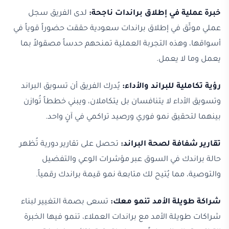
خبرة عملية في إطلاق براندات ناجحة:
لدى الفريق سجل
عملي موثّق في إطلاق براندات سعودية حققت حضوراً قوياً في
أسواقها، وهذه التجربة العملية تمنحهم حدساً مصقولاً بما
يعمل وما لا يعمل.
رؤية تكاملية للبراند والأداء:
يُدرك الفريق أن تسويق البراند
وتسويق الأداء لا يتنافسان بل يتكاملان، ويبني خططاً تُوازن
بينهما لتحقيق نمو فوري ورصيد تراكمي في آنٍ واحد.
تقارير شفافة لصحة البراند:
تحصل على تقارير دورية تُظهر
حالة براندك في السوق عبر مؤشرات الوعي والتفضيل
والتوصية، مما يُتيح لك متابعة نمو قيمة براندك رقمياً.
شراكة طويلة الأمد تنمو معك:
تسعى بصمة التغيير لبناء
شراكات طويلة الأمد مع براندات العملاء، تنمو فيها الخبرة