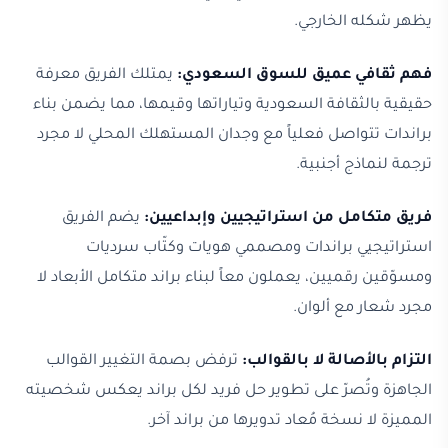
يظهر شكله الخارجي.
فهم ثقافي عميق للسوق السعودي:
يمتلك الفريق معرفة
حقيقية بالثقافة السعودية وتياراتها وقيمها، مما يضمن بناء
براندات تتواصل فعلياً مع وجدان المستهلك المحلي لا مجرد
ترجمة لنماذج أجنبية.
فريق متكامل من استراتيجيين وإبداعيين:
يضم الفريق
استراتيجيي براندات ومصممي هويات وكتّاب سرديات
ومسوّقين رقميين، يعملون معاً لبناء براند متكامل الأبعاد لا
مجرد شعار مع ألوان.
التزام بالأصالة لا بالقوالب:
ترفض بصمة التغيير القوالب
الجاهزة وتُصرّ على تطوير حل فريد لكل براند يعكس شخصيته
المميزة لا نسخة مُعاد تدويرها من براند آخر.