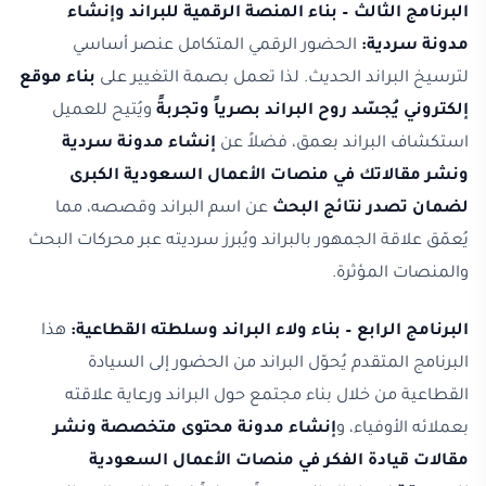
البرنامج الثالث – بناء المنصة الرقمية للبراند وإنشاء
مدونة سردية:
الحضور الرقمي المتكامل عنصر أساسي
لترسيخ البراند الحديث. لذا تعمل بصمة التغيير على
بناء موقع
إلكتروني يُجسّد روح البراند بصرياً وتجربةً
ويُتيح للعميل
استكشاف البراند بعمق، فضلاً عن
إنشاء مدونة سردية
ونشر مقالاتك في منصات الأعمال السعودية الكبرى
لضمان تصدر نتائج البحث
عن اسم البراند وقصصه، مما
يُعمّق علاقة الجمهور بالبراند ويُبرز سرديته عبر محركات البحث
والمنصات المؤثرة.
البرنامج الرابع – بناء ولاء البراند وسلطته القطاعية:
هذا
البرنامج المتقدم يُحوّل البراند من الحضور إلى السيادة
القطاعية من خلال بناء مجتمع حول البراند ورعاية علاقته
بعملائه الأوفياء، و
إنشاء مدونة محتوى متخصصة ونشر
مقالات قيادة الفكر في منصات الأعمال السعودية