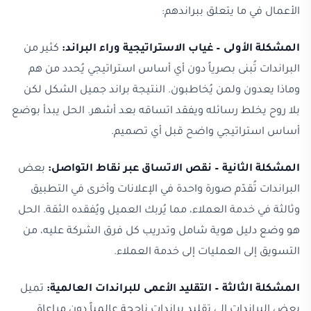
الأعمال في ما يتعلق ببراندهم:
المشكلة الأولى – غياب الاستراتيجية وراء البراند:
كثير من
البراندات تُبنى بصرياً دون أي أساس استراتيجي يُحدد من هم
وماذا يعدون ولمن يُخاطبون. النتيجة براند جميل الشكل لكن
بلا روح يخلط رسائله ويفقد اتساقه بعد أشهر. الحل يبدأ بوضع
أساس استراتيجي واضح قبل أي تصميم.
المشكلة الثانية – نقص الاتساق عبر نقاط التواصل:
بعض
البراندات تُقدّم صورة واحدة في الإعلانات وأخرى في التطبيق
وثالثة في خدمة العملاء، مما يُربك العميل ويُفقده الثقة. الحل
هو وضع دليل هوية شامل وتدريب كل فرق الشركة عليه، من
التسويق إلى العمليات إلى خدمة العملاء.
المشكلة الثالثة – التقليد الأعمى للبراندات العالمية:
تميل
بعض البراندات إلى تقليد براندات ناجحة عالمياً دون مراعاة