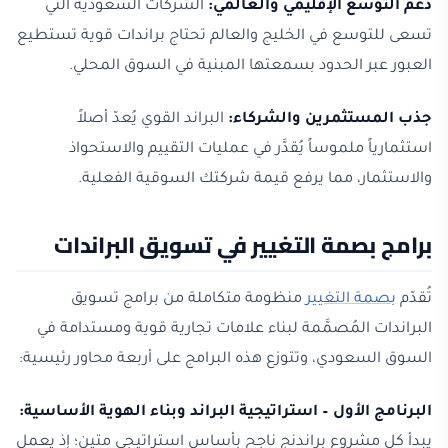
دعم التوسع الإقليمي والعالمي:
الشركات السعودية التي
تسعى للتوسع في الخليج والعالم تحتاج براندات قوية تستطيع
العبور عبر الحدود بسمعتها المبنية في السوق المحلي.
جذب المستثمرين والشركاء:
البراند القوي يُعدّ أصلاً
استثمارياً ملموساً يُقدَّر في عمليات التقييم والاستحواذ
والاستثمار، مما يرفع قيمة شركتك السوقية الفعلية.
برامج بصمة التغيير في تسويق البراندات
تُقدّم
بصمة التغيير
منظومة متكاملة من برامج تسويق
البراندات المُصمَّمة لبناء علامات تجارية قوية ومستدامة في
السوق السعودي، وتتوزع هذه البرامج على أربعة محاور رئيسية:
البرنامج الأول – استراتيجية البراند وبناء الهوية الأساسية:
يبدأ كل مشروع براندنج ناجح بأساس استراتيجي متين؛ إذ يعمل