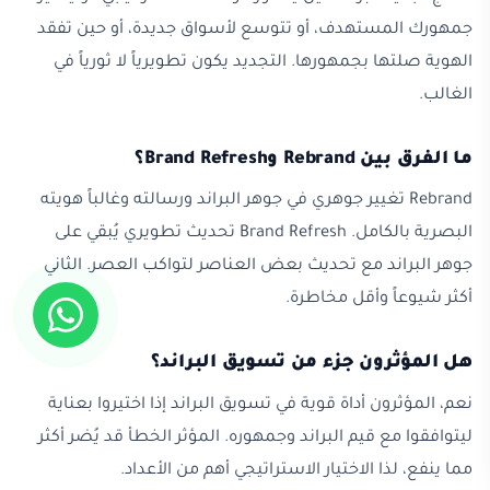
جمهورك المستهدف، أو تتوسع لأسواق جديدة، أو حين تفقد
الهوية صلتها بجمهورها. التجديد يكون تطويرياً لا ثورياً في
الغالب.
ما الفرق بين Rebrand وBrand Refresh؟
Rebrand تغيير جوهري في جوهر البراند ورسالته وغالباً هويته
البصرية بالكامل. Brand Refresh تحديث تطويري يُبقي على
جوهر البراند مع تحديث بعض العناصر لتواكب العصر. الثاني
أكثر شيوعاً وأقل مخاطرة.
هل المؤثرون جزء من تسويق البراند؟
نعم، المؤثرون أداة قوية في تسويق البراند إذا اختيروا بعناية
ليتوافقوا مع قيم البراند وجمهوره. المؤثر الخطأ قد يُضر أكثر
مما ينفع، لذا الاختيار الاستراتيجي أهم من الأعداد.