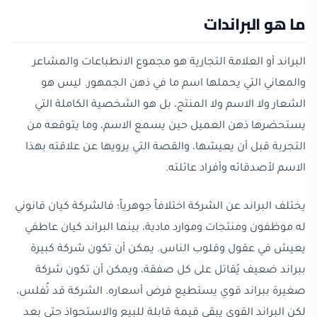
ما هو البراندات
البراند أو العلامة التجارية هو مجموع الانطباعات والمشاعر
والمعاني التي يحملها اسم ما في ذهن الجمهور. ليس هو
الشعار ولا الاسم ولا المنتج، بل هو الشخصية الكاملة التي
يستحضرها ذهن العميل حين يسمع الاسم، وما يتوقعه من
التجربة قبل أن يعيشها، والقصة التي يرويها عن علاقته بهذا
الاسم لأصدقائه وأفراد عائلته.
يختلف البراند عن الشركة اختلافاً جوهرياً؛ فالشركة كيان قانوني
له موظفون ومنتجات وموارد مادية، بينما البراند كيان عاطفي
يعيش في عقول وقلوب الناس. يمكن أن تكون شركة كبيرة
ببراند ضعيف يُقاتل على كل صفقة، ويمكن أن تكون شركة
صغيرة ببراند قوي يستطيع فرض أسعاره. الشركة قد تُفلس،
لكن البراند القوي يبقى قيمة قابلة للبيع والاستحواذ حتى بعد