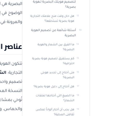
لتصميم هويتك البصرية لـهوية
البصرية هي 
بصرية؟
الوضوح في إي
هل حان وقت منح علامتك التجارية
هوية بصرية تستحقها؟
والمرونة في
أسئلة شائعة عن تصميم الهوية
البصرية
عناصر ا
ما الفرق بين الشعار والهوية
البصرية؟
كم يستغرق تصميم هوية بصرية
تتكون الهوية
احترافية؟
التجارية:
الشعا
متى أحتاج إلى تجديد هويتي
البصرية؟
تصميم واحد س
هل أحتاج إلى دليل هوية بصرية؟
النسخة المخ
ما الصيغ التي أحتاجها لملفات
تُوحي بمشاعر
الشعار؟
والحماس، وال
هل يجب أن أختار ألواناً تعكس
ثقافتي المحلية؟