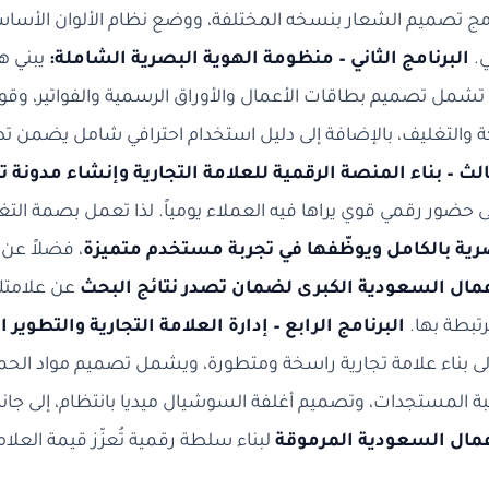
مج تصميم الشعار بنسخه المختلفة، ووضع نظام الألوان الأساسي،
ي.
البرنامج الثاني – منظومة الهوية البصرية الشاملة:
يبني ه
تشمل تصميم بطاقات الأعمال والأوراق الرسمية والفواتير، وقو
كة والتغليف، بالإضافة إلى دليل استخدام احترافي شامل يضمن تط
الث – بناء المنصة الرقمية للعلامة التجارية وإنشاء مدونة تح
إلى حضور رقمي قوي يراها فيه العملاء يومياً. لذا تعمل بصمة التغ
رية بالكامل ويوظّفها في تجربة مستخدم متميزة
، فضلاً عن
مال السعودية الكبرى لضمان تصدر نتائج البحث
عن علامتك 
تبطة بها.
البرنامج الرابع – إدارة العلامة التجارية والتطوير 
لى بناء علامة تجارية راسخة ومتطورة، ويشمل تصميم مواد الح
بة المستجدات، وتصميم أغلفة السوشيال ميديا بانتظام، إلى جا
مال السعودية المرموقة
لبناء سلطة رقمية تُعزّز قيمة العلامة