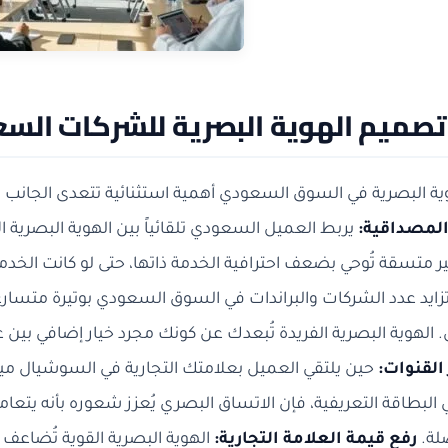
صميم الهوية البصرية للشركات الس
ة البصرية في السوق السعودي أهمية استثنائية تتعدى الجانب ا
والمصداقية:
يربط العميل السعودي تلقائياً بين الهوية البصرية ال
 متسقة تُوحي بضعف احترافية الخدمة ذاتها، حتى لو كانت الخدمة
ايد عدد الشركات والبراندات في السوق السعودي بوتيرة متسارعة
ل. الهوية البصرية الفريدة تُبعدك عن كونك مجرد خيار إضافي بي
القنوات:
حين يلتقي العميل بعلامتك التجارية في السوشيال ميد
ي البطاقة التعريفية، فإن الاتساق البصري يُعزز شعوره بأنه 
لة.
رفع قيمة العلامة التجارية:
الهوية البصرية القوية تُضاعف ا