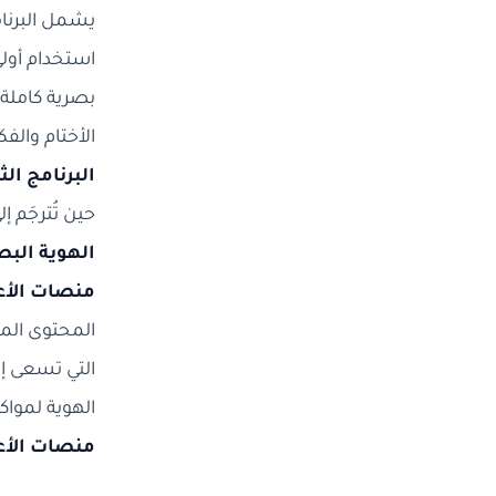
يشمل البرنا
استخدام أول
بصرية كاملة 
الأختام والف
البرنامج الث
حين تُترجَم 
الهوية البص
منصات الأع
المحتوى المر
التي تسعى إ
الهوية لمواك
منصات الأع