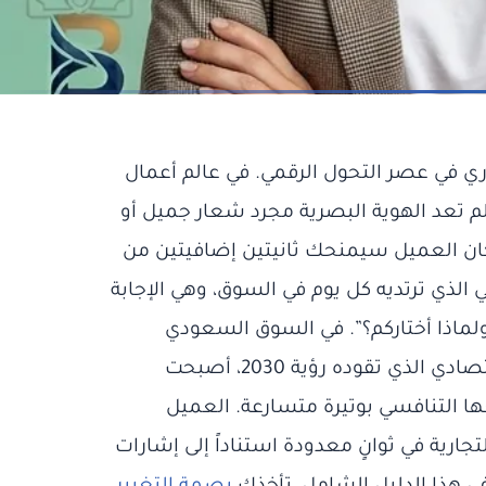
ري في عصر التحول الرقمي. في عالم أعمال
لم تعد الهوية البصرية مجرد شعار جميل أو
 كان العميل سيمنحك ثانيتين إضافيتين من
لذي ترتديه كل يوم في السوق، وهي الإجابة
لماذا أختاركم؟”. في السوق السعودي
تحديداً، مع تسارع ظهور البراندات الجديدة ضمن مسيرة التحول الاقتصادي الذي تقوده رؤية 2030، أصبحت
ا التنافسي بوتيرة متسارعة. العميل
تجارية في ثوانٍ معدودة استناداً إلى إشارات