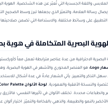
الملابس واللغة الجسدية التي تُعبّر عن هذه الشخصية. الهوية
صال رسالة العلامة، والتميّز الذي يجعلها تبرز وسط الضجيج ال
 التطبيق على وسائط مختلفة، والاستدامة التي تضمن صلاحيتها ل
لهوية البصرية المتكاملة في هوية بص
 البصرية الاحترافية من عدة عناصر مترابطة تعمل معاً كأوركستر
ر Logo:
هو العنصر المحوري والأشهر في الهوية البصرية، وهو
هل التذكر والتمييز. يأتي الشعار عادةً في عدة أشكال للاستخد
تصرة والنسخة الأفقية والعمودية.
لوحة الألوان Color Palette:
 وانطباعات محددة. تختلف الألوان في تأثيرها النفسي؛ فالأزرق يوح
أخضر بالنمو والطبيعة، والذهبي بالفخامة والتميّز. اختيار أل