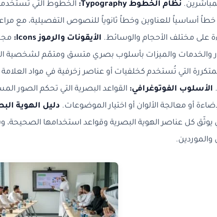
مباشرين.
نظام الخطوط Typography:
الخطوط التي تستخدمها 
طاً أساسياً للعناوين وخطاً ثانوياً للنصوص التفصيلية، مع مراعا
ءة على مختلف الأحجام والوسائط.
الأيقونات والرموز Icons:
مجمو
ار والخدمات والميزات بأسلوب بصري متسق ومتمّم لشخصية ال
لمتكررة التي تُستخدم كخلفيات أو عناصر زخرفية في مواد العلامة ا
.
الأسلوب الفوتوغرافي:
القواعد البصرية التي تحكم الصور الم
لإضاءة أو معالجة الألوان أو اختيار الموضوعات.
دليل الهوية البصرية uidelines
يوثّق كل عناصر الهوية البصرية وقواعد استخدامها الصحيحة، و
الموردين.