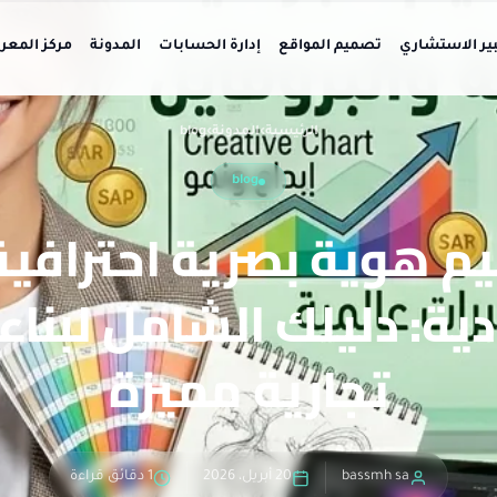
بير الاستشاري
تصميم المواقع
إدارة الحسابات
المدونة
مركز المعر
الرئيسية
›
المدونة
›
blog
blog
م هوية بصرية احترافية
ة: دليلك الشامل لبناء
تجارية مميزة
bassmh sa
20 أبريل، 2026
1 دقائق قراءة