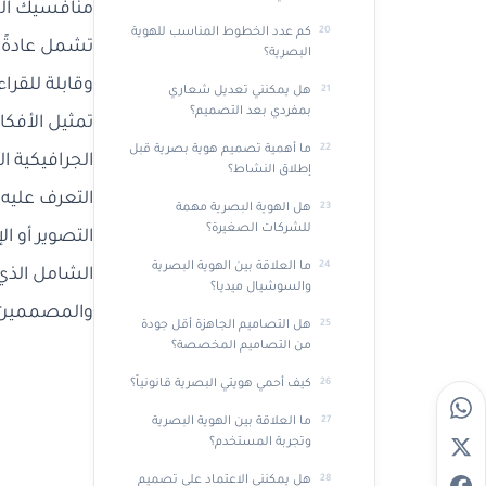
منافسيك ال
كم عدد الخطوط المناسب للهوية
تشمل عادةً خ
البصرية؟
وقابلة للقرا
هل يمكنني تعديل شعاري
بمفردي بعد التصميم؟
تمثيل الأفك
ما أهمية تصميم هوية بصرية قبل
الجرافيكية ا
إطلاق النشاط؟
التعرف عليه
هل الهوية البصرية مهمة
للشركات الصغيرة؟
التصوير أو ا
ما العلاقة بين الهوية البصرية
الشامل الذي 
والسوشيال ميديا؟
والمصممين و
هل التصاميم الجاهزة أقل جودة
من التصاميم المخصصة؟
كيف أحمي هويتي البصرية قانونياً؟
ما العلاقة بين الهوية البصرية
وتجربة المستخدم؟
هل يمكنني الاعتماد على تصميم