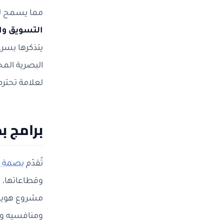
مما يسمح لك
التسويق وال
يتذكرها بسرع
البصرية المح
لعلامة تحتر
برامج ب
تُقدّم
بصمة ال
وقطاعاتها، و
مشروع هوية 
ومنافسيه وت