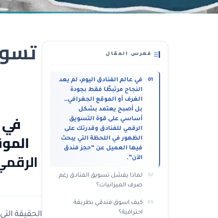
تسوي
فهرس المقال
في عالم الفنادق اليوم، لم يعد
النجاح مرتبطًا فقط بجودة
الغرف أو الموقع الجغرافي…
بل أصبح يعتمد بشكل
في ع
أساسي على قوة التسويق
الرقمي للفنادق وقدرتك على
الموق
الظهور في اللحظة التي يبحث
فيها العميل عن “حجز فندق
الرقمي
الآن”.
لماذا يفشل تسويق الفنادق رغم
صرف الميزانيات؟
كيف اسوق فندقي بطريقة
احترافية؟
الحقيقة التي