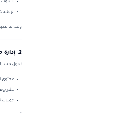
السوشيال
الإعلانات
وهذا ما تطب
2. إدارة حسابات السوشال ميديا
نحوّل حسابات
محتوى اح
نشر يوم
حملات تف