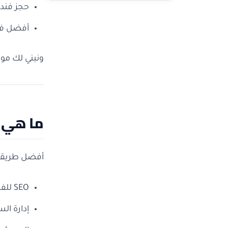
حجز فند
أفضل فنا
ونبني لك مو
ما هي 
أفضل طريقة 
SEO للفنادق (تصدر نتائج البحث)
إدارة ال