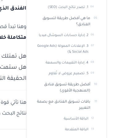
1. تصدر نتائج البحث (SEO)
الفندق الذي 
ما هي أفضل طريقة لتسويق
الفنادق؟
وهنا تبدأ ق
2. إدارة حسابات السوشال ميديا
متكاملة خلال 45 
3. الإعلانات الممولة (Google Ads
& Social Ads)
هل تمتلك ف
4. إدارة التقييمات والسمعة
هل سئمت م
5. تصميم عروض لا تُقاوم
الحقيقة التي
أفضل طريقة تسويق فنادق
(المنهجية الأقوى)
باقات تسويق الفنادق مع بصمة
هنا تأتي قوة
التغيير
نتائج البحث 
الباقة الأساسية
الباقة المتقدمة