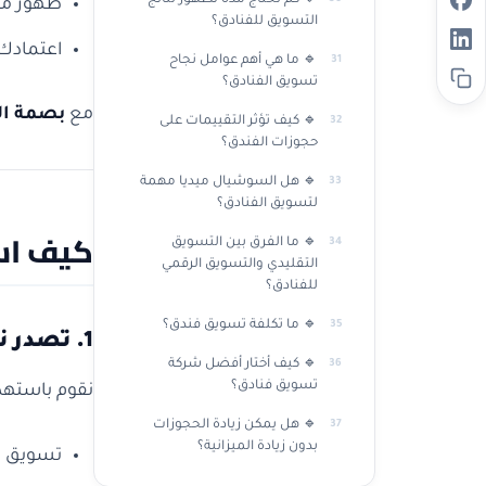
🔹 كم تحتاج مدة لظهور نتائج
ظهور منا
التسويق للفنادق؟
اعتمادك على مواق
🔹 ما هي أهم عوامل نجاح
تسويق الفنادق؟
مع
بصمة ال
🔹 كيف تؤثر التقييمات على
حجوزات الفندق؟
🔹 هل السوشيال ميديا مهمة
لتسويق الفنادق؟
كيف اس
🔹 ما الفرق بين التسويق
التقليدي والتسويق الرقمي
للفنادق؟
🔹 ما تكلفة تسويق فندق؟
1. تصدر نتائج البحث (SEO)
🔹 كيف أختار أفضل شركة
تسويق فنادق؟
نقوم باستهد
🔹 هل يمكن زيادة الحجوزات
بدون زيادة الميزانية؟
تسويق ف