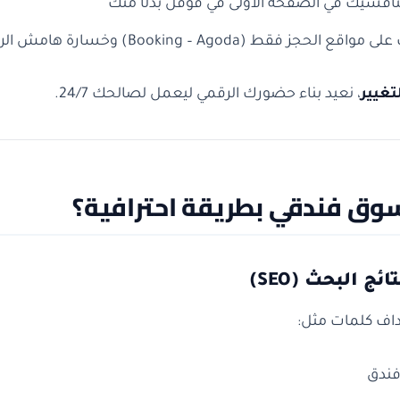
فسيك في الصفحة الأولى في قوقل بدلًا منك
ع الحجز فقط (Booking – Agoda) وخسارة هامش الربح
تغيير
، نعيد بناء حضورك الرقمي ليعمل لصالحك 24/7.
وق فندقي بطريقة احترافية؟
اف كلمات مثل:
ندق