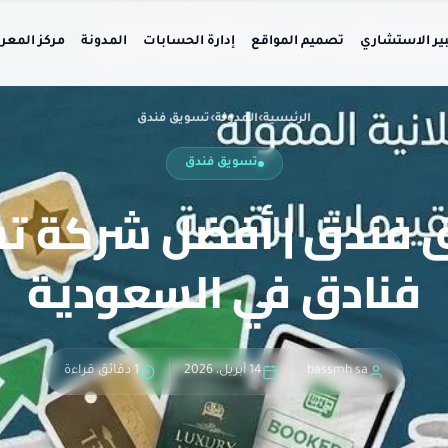
بير الاستشاري
تصميم المواقع
إدارة الحسابات
المدونة
مركز المعر
الرئيسية
›
المدونة
›
تسويق فندق
تسويق فندق
 فندق | أفضل شركة ت
فنادق في السعودية
bassmh sa
14 أبريل، 2026
1 دقائق قراءة