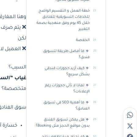
شركة تسويق فنادق؟
خطة العمل و التقسيم الواضح
وهنا المفارقة
للخدمات التسويقية للفنادق
خلال 45 يوم وفق منهجية بصمة
❌ يتم صرف آل
التغيير
لكن
الخلاصة
❌ العميل لا 
🔹 ما أفضل طريقة لتسويق
فندق؟
السبب؟
🔹 كيف أزيد حجوزات فندقي
بشكل سريع؟
غياب “السيا
🔹 لماذا لا تأتي حجوزات رغم
متخصصة؟
الإعلانات؟
🔹 ما أهمية SEO في تسويق
سوق الفنادق
الفنادق؟
🔹 هل يمكن تسويق الفندق
خسارة آل
بدون مواقع الحجز مثل Booking؟