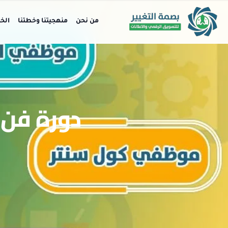
من نحن
منهجيتنا وخطتنا
الخ
دورة فن ا