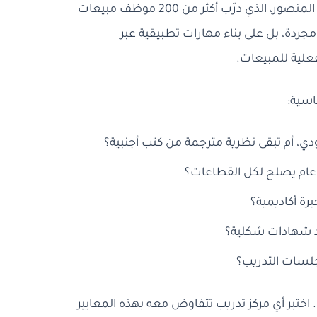
عبر جلسات تدريبية مكثفة تحت إشراف مباشر من المستشار هشام المنصور، الذي درّب أكثر من 200 موظف مبيعات
جردة، بل على بناء مهارات تطبيقية عبر
فعلية للمبيعات.
اسية:
، أم تبقى نظرية مترجمة من كتب أجنبية؟
م يصلح لكل القطاعات؟
رة أكاديمية؟
د شهادات شكلية؟
جلسات التدريب؟
اختبر أي مركز تدريب تتفاوض معه بهذه المعايير