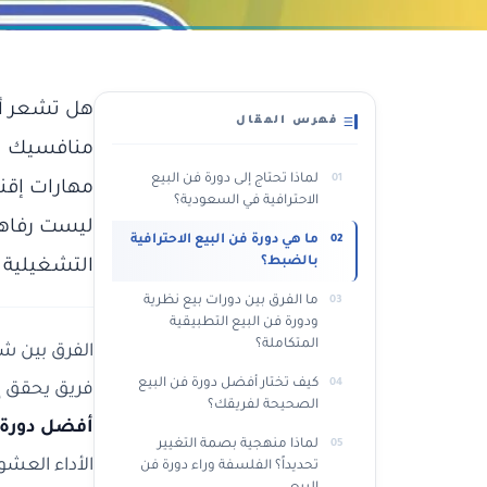
هل تشعر أن 
فهرس المقال
منافسيك يح
لماذا تحتاج إلى دورة فن البيع
مهارات إقناع
الاحترافية في السعودية؟
ليست رفاهي
ما هي دورة فن البيع الاحترافية
بالضبط؟
التشغيلية 
ما الفرق بين دورات بيع نظرية
ودورة فن البيع التطبيقية
المتكاملة؟
الفرق بين ش
كيف تختار أفضل دورة فن البيع
فريق يحقق إغلاقاً ناجحاً في 4 من كل 10 محادثات، 
الصحيحة لفريقك؟
أفضل دورة 
لماذا منهجية بصمة التغيير
الأداء العشو
تحديداً؟ الفلسفة وراء دورة فن