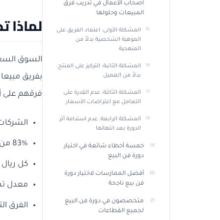
أصحاب الأعمال في تدريب فرق
المبيعات وحلولها
لماذا ت
المشكلة الأولى: اعتماد الفريق على
الموهبة الشخصية بدلاً من
المنهجية
السوق السعو
المشكلة الثانية: التركيز على المنتج
بفريق مبيعا
بدلاً من العميل
فرقهم على أ
المشكلة الثالثة: عدم القدرة على
التعامل مع اعتراضات الأسعار
المشكلة الرابعة: عدم استدامة أثر
الشركات 
الدورة بعد انتهائها
83% من المشترين السعوديين يفضلون مندوبي مبيعات يفهمون احتياجاتهم قبل عرض المنتج
خمسة أخطاء شائعة في اختيار
دورة فن البيع
كل ريال يُنف
أفضل الممارسات لاختيار دورة
فن بيع ناجحة
معدل تسرب
متخصصون في دورة فن البيع
الفرق التدري
لجميع القطاعات