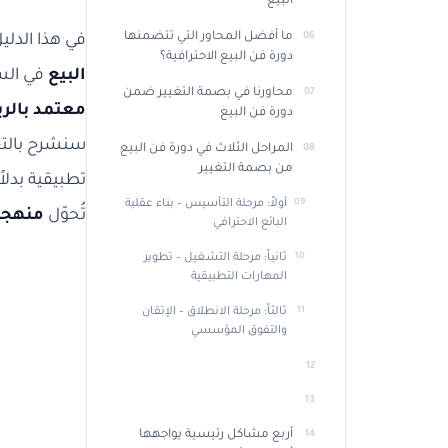
البيع
ما أفضل المحاور التي تتضمنها
في هذا الدلي
دورة فن البيع الاحترافية؟
البيع
في السو
محاورنا في بصمة التغيير ضمن
معتمد بالر
دورة فن البيع
سنشرح بالت
المراحل الثلاث في دورة فن البيع
من بصمة التغيير
تطبيقية بدلا
أولاً: مرحلة التأسيس – بناء عقلية
تُحوّل
منهجي
البائع الاحترافي
ثانياً: مرحلة التشغيل – تطوير
المهارات التطبيقية
ثالثاً: مرحلة الانطلاق – الإتقان
والتفوق المؤسسي
أربع مشاكل رئيسية يواجهها