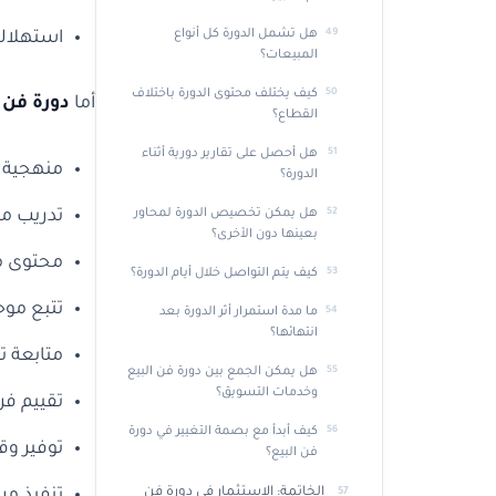
هل تشمل الدورة كل أنواع
استهلاك 
المبيعات؟
كيف يختلف محتوى الدورة باختلاف
أما
دورة فن 
القطاع؟
هل أحصل على تقارير دورية أثناء
منهجية ت
الدورة؟
تدريب مي
هل يمكن تخصيص الدورة لمحاور
بعينها دون الأخرى؟
محتوى م
كيف يتم التواصل خلال أيام الدورة؟
تتبع موح
ما مدة استمرار أثر الدورة بعد
انتهائها؟
متابعة تطبيقية لمدة 0
هل يمكن الجمع بين دورة فن البيع
وخدمات التسويق؟
تقييم ف
كيف أبدأ مع بصمة التغيير في دورة
توفير وق
فن البيع؟
الخاتمة: الاستثمار في دورة فن
تنفيذ م