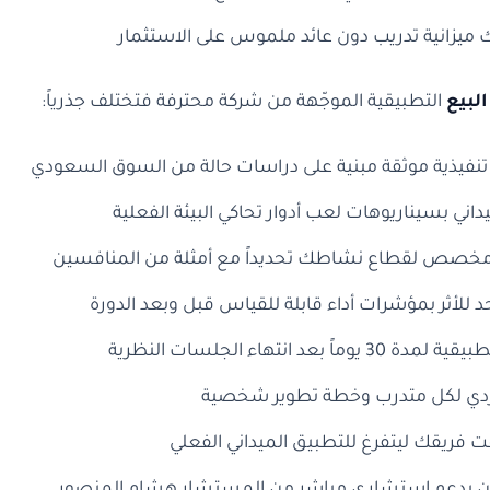
ميزانية تدريب دون عائد ملموس على الاستثمار
البيع
التطبيقية الموجّهة من شركة محترفة فتختلف جذرياً:
نفيذية موثقة مبنية على دراسات حالة من السوق السعودي
داني بسيناريوهات لعب أدوار تحاكي البيئة الفعلية
خصص لقطاع نشاطك تحديداً مع أمثلة من المنافسين
د للأثر بمؤشرات أداء قابلة للقياس قبل وبعد الدورة
3 يوماً بعد انتهاء الجلسات النظرية
ردي لكل متدرب وخطة تطوير شخصية
ت فريقك ليتفرغ للتطبيق الميداني الفعلي
رن بدعم استشاري مباشر من المستشار هشام المنصور