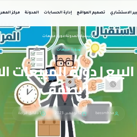
بير الاستشاري
تصميم المواقع
إدارة الحسابات
المدونة
مركز المعر
الرئيسية
›
المدونة
›
دورة مبيعات
دورة مبيعات
لبيع | دورة المبيعات ال
| بصمة
bassmh sa
12 نوفمبر، 2023
1 دقائق قراءة