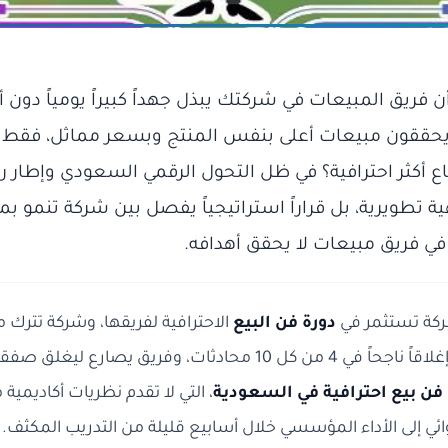
فريق المبيعات في شركتك يبذل جهداً كبيراً يومياً دون أ
ققون مبيعات أعلى بنفس المنتج وبسعر مماثل، فقط لأ
 أكثر احترافية؟ في ظل التحول الرقمي السعودي وإطار رؤية 2030، أ
ة تطويرية، بل قراراً استراتيجياً يفصل بين شركة تنمو 
في فريق مبيعات لا يحقق أهدافه.
ركة تستثمر في
دورة فن البيع
الاحترافية لفريقها، وشركة تترك م
وفريق يصارع ليغلق صفقة من كل 20 محاولة. هنا تظهر أهمية اختيار
فن بيع احترافية في السعودية
، التي لا تقدم نظريات أكاديمي
ائي إلى الأداء المؤسسي خلال أسابيع قليلة من التدريب المكثف.