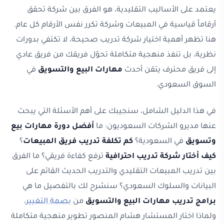
يعتمد على الأساليب التقليدية، هو الفرق بين شركة تحقق
أرقاماً قياسية في المبيعات وشركة تكرر نفس الأرقام كل عام.
هنا تظهر أهمية اختيار شركة تدريب صحيحة، لا تكتفي بدورات
نظرية، بل تنفذ منهجية متكاملة تحوّل فريقك من فريق عادي
إلى فريق محترف يتقن أحدث
مهارات البيع والتسويق
في
السوق السعودي.
في هذا الدليل الشامل، سنجيبك على أهم الأسئلة التي يبحث
عنها مديرو الشركات السعوديون: ما
أفضل دورة مهارات بيع
وتسويق
في السعودية؟
كم تكلفة تدريب فريق المبيعات
؟
كيف أختار شركة تدريب احترافية
ترفع كفاءة فريقي؟ ما الفرق
بين تدريب المبيعات التقليدي والتدريب الحديث القائم على
البيانات والسلوك السعودي؟ سنشرح لك بالتفصيل ما هي
برامج تدريب مهارات البيع والتسويق
من
بصمة التغيير
،
ولماذا اختار المستشار هشام المنصور تطوير منهجية متكاملة