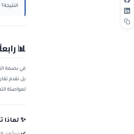
النتيجة؟
📊
رابعا
في بصمة التغ
بل نقدم تقار
لمواصلة التف
✨
لماذا ت