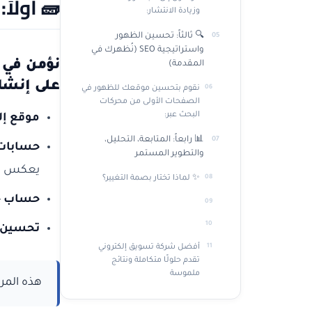
🧱
أولاً
وزيادة الانتشار:
🔍 ثالثاً: تحسين الظهور
واستراتيجية SEO (نُظهرك في
نؤمن في ب
المقدمة)
على إنشاء
نقوم بتحسين موقعك للظهور في
الصفحات الأولى من محركات
البحث عبر:
موقع إل
📊 رابعاً: المتابعة، التحليل،
حسابات 
والتطوير المستمر
يعكس رؤ
✨ لماذا تختار بصمة التغيير؟
حساب خرائط
تحسين 
أفضل شركة تسويق إلكتروني
تقدم حلولًا متكاملة ونتائج
ملموسة
هذه المرح