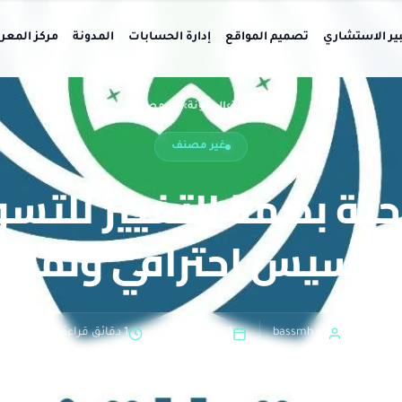
بير الاستشاري
تصميم المواقع
إدارة الحسابات
المدونة
مركز المعر
الرئيسية
›
المدونة
›
غير مصنف
غير مصنف
ية بصمة التغيير للتس
تأسيس احترافي ونمو 
bassmh sa
11 مايو، 2025
1 دقائق قراءة