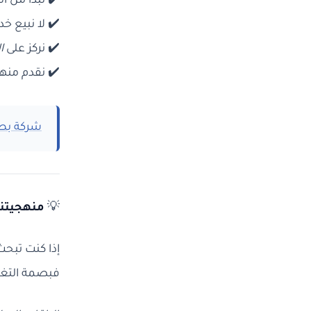
✔️ نبدأ من 
✔️ لا نبيع خد
✔️ نركز على
ا
✔️ نقدم منهجي
شركة بصم
💡
منهجيتنا
إذا كنت تبحث
فبصمة التغي