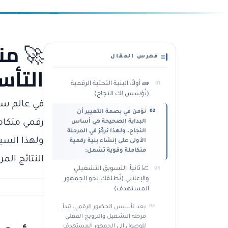
🚀
من
فهرس المقال
التأس
🧱 أولاً: البنية التحتية الرقمية
(نُؤسس لك النجاح)
في عالم سري
نؤمن في بصمة التغيير أن
رقمي متكام
البداية الصحيحة هي أساس
النجاح، ولهذا نركّز في المرحلة
ولهذا الس
الأولى على إنشاء بنية رقمية
متكاملة وقوية تشمل:
النتائج الم
📈 ثانياً: التسويق التشغيلي
والإعلاني (نُطلقك نحو الجمهور
المستهدف)
بعد تأسيس الحضور الرقمي، تبدأ
مرحلة التشغيل والترويج الفعلي
للوصول إلى الجمهور المستهدف