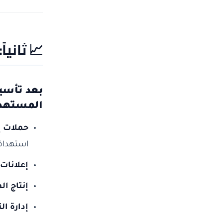
📈
ثانيا
بعد تأسي
المستهدف
حملات إ
استهداف
إعلانات على خرا
إنتاج ال
إدارة ال