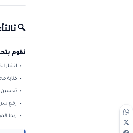
🔍
ثالثاً: 
نقوم بتح
اختيار ال
كتابة مح
تحسين ال
رفع سرع
ربط الموقع بـ le Search Console