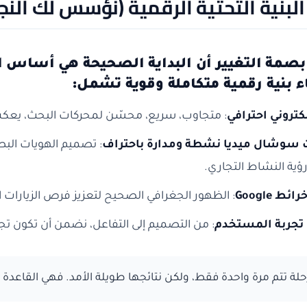
: البنية التحتية الرقمية (نُؤسس لك النج
صمة التغيير أن البداية الصحيحة هي أساس النج
 بنية رقمية متكاملة وقوية تشمل:
كتروني احترافي
: متجاوب، سريع، محسّن لمحركات البحث، يعكس ه
سوشال ميديا نشطة ومدارة باحتراف
: تصميم الهويات البص
ية النشاط التجاري.
 Google
: الظهور الجغرافي الصحيح لتعزيز فرص الزيارات ال
تجربة المستخدم
: من التصميم إلى التفاعل، نضمن أن تكون تج
لة تتم مرة واحدة فقط، ولكن نتائجها طويلة الأمد. فهي القاعدة ال