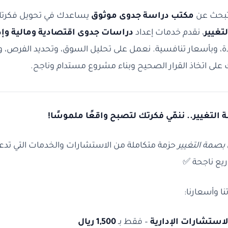
 تبحث عن
مكتب دراسة جدوى موثوق
يساعدك في تحويل فكرتك 
تغيير
، نقدم خدمات إعداد
دراسات جدوى اقتصادية ومالية وإد
، وبأسعار تنافسية. نعمل على تحليل السوق، وتحديد الفرص، وتقد
لى اتخاذ القرار الصحيح وبناء مشروع مستدام وناجح.
التغيير.. ننمّي فكرتك لتصبح واقعًا ملموسًا!
بصمة التغيير
حزمة متكاملة من الاستشارات والخدمات التي تدعم
يع ناجحة ✅
ا وأسعارنا:
لاستشارات الإدارية
– فقط بـ
1,500 ريال