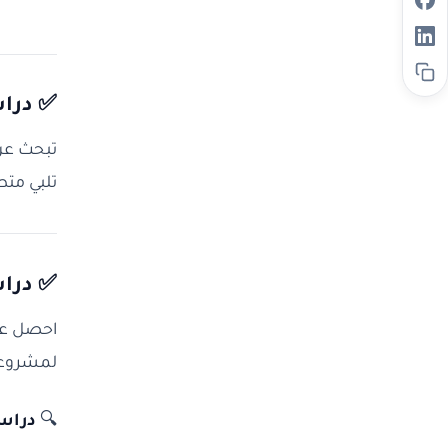
✅
درا
تبحث عن 
تلبي متط
✅
درا
احصل عل
لمشروعك،
🔍
دراسة