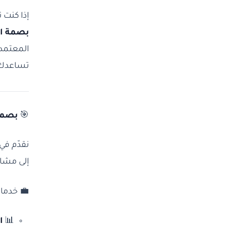
إذا كنت
بصمة ال
المعتمدة
تساعدك ع
🎯
بصمة 
نقدّم في
إلى مشار
💼 خدماتن
📊
ا