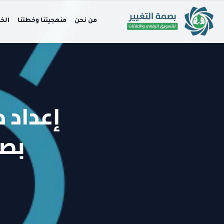
من نحن
منهجيتنا وخطتنا
الخ
إعداد 
بصم