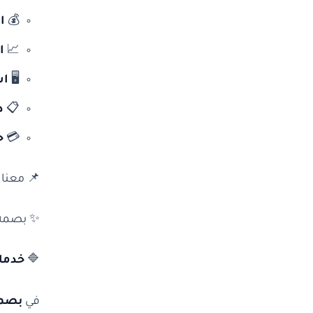
💰
ا
📈
ا
🖥️
اس
📋
د
💳
ح
📌 معنا 
✨ بصمة ال
🔷
خدما
في
بصمة