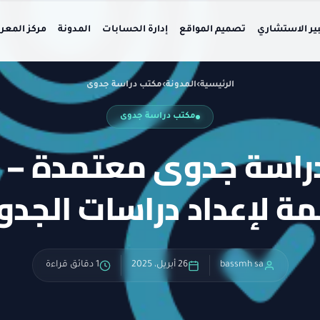
بير الاستشاري
تصميم المواقع
إدارة الحسابات
المدونة
مركز المعر
الرئيسية
›
المدونة
›
مكتب دراسة جدوى
مكتب دراسة جدوى
دراسة جدوى معتمدة –
ة لإعداد دراسات الجد
bassmh sa
26 أبريل، 2025
1 دقائق قراءة