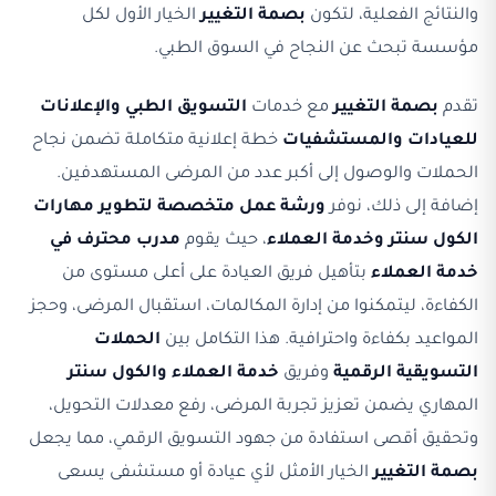
والنتائج الفعلية، لتكون
بصمة التغيير
الخيار الأول لكل
مؤسسة تبحث عن النجاح في السوق الطبي.
تقدم
بصمة التغيير
مع خدمات
التسويق الطبي والإعلانات
للعيادات والمستشفيات
خطة إعلانية متكاملة تضمن نجاح
الحملات والوصول إلى أكبر عدد من المرضى المستهدفين.
إضافة إلى ذلك، نوفر
ورشة عمل متخصصة لتطوير مهارات
الكول سنتر وخدمة العملاء
، حيث يقوم
مدرب محترف في
خدمة العملاء
بتأهيل فريق العيادة على أعلى مستوى من
الكفاءة، ليتمكنوا من إدارة المكالمات، استقبال المرضى، وحجز
المواعيد بكفاءة واحترافية. هذا التكامل بين
الحملات
التسويقية الرقمية
وفريق
خدمة العملاء والكول سنتر
المهاري يضمن تعزيز تجربة المرضى، رفع معدلات التحويل،
وتحقيق أقصى استفادة من جهود التسويق الرقمي، مما يجعل
بصمة التغيير
الخيار الأمثل لأي عيادة أو مستشفى يسعى