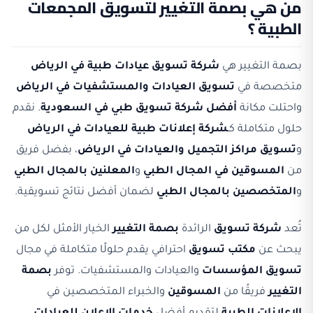
من هي بصمة التغيير لتسويق المجمعات
الطبية ؟
بصمة التغيير هي
شركة تسويق عيادات طبية في الرياض
متخصصة في
تسويق العيادات والمستشفيات في الرياض
واحتلت مكانة
أفضل شركة تسويق طبي في السعودية
. نقدم
حلول متكاملة كـ
شركة إعلانات طبية للعيادات في الرياض
و
تسويق مراكز التجميل والعيادات في الرياض
، بفضل فريق
من
المسوقين في المجال الطبي
و
المعلنين بالمجال الطبي
و
المتخصصين بالمجال الطبي
لضمان أفضل نتائج تسويقية.
تُعد
شركة تسويق
الرائدة
بصمة التغيير
الخيار الأمثل لكل من
يبحث عن
مكتب تسويق
احترافي يقدم حلولًا متكاملة في مجال
تسويق المؤسسات
والعيادات والمستشفيات. توفر
بصمة
التغيير
فريقًا من
المسوقين
والخبراء المتخصصين في