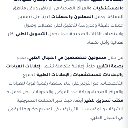
الإعلانات الطبية
لتقديم أفضل
خدمات الإعلان للعيادات
و
المستشفيات
والمراكز الصحية في الرياض وباقي مناطق
المملكة. يعمل
المعلنون والمعلَنات
لدينا على تصميم
حملات دقيقة ومدروسة لتحقيق أعلى معدلات وصول
واستهداف الفئات الصحيحة، مما يجعل
التسويق الطبي
أكثر
فعالية وأقل تكلفة.
من خلال
مسوقين متخصصين في المجال الطبي
، تقدم
بصمة التغيير
حلولًا إعلانية متكاملة تشمل
إعلانات العيادات
و
الإعلانات للمستشفيات
و
الإعلانات الطبية
لجميع
التخصصات، مع التركيز على بناء سمعة رقمية قوية للعيادات
والمراكز الصحية، وزيادة عدد المرضى والحجوزات. نحن نعمل كـ
مكتب تسويق للغير
أيضًا، حيث ندير الحملات التسويقية
للشركات والمؤسسات التي ترغب في توسيع حضورها الرقمي
في المجال الطبي.