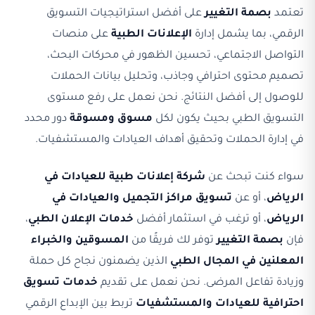
تعتمد
بصمة التغيير
على أفضل استراتيجيات التسويق
الرقمي، بما يشمل إدارة
الإعلانات الطبية
على منصات
التواصل الاجتماعي، تحسين الظهور في محركات البحث،
تصميم محتوى احترافي وجاذب، وتحليل بيانات الحملات
للوصول إلى أفضل النتائج. نحن نعمل على رفع مستوى
التسويق الطبي بحيث يكون لكل
مسوق ومسوقة
دور محدد
في إدارة الحملات وتحقيق أهداف العيادات والمستشفيات.
سواء كنت تبحث عن
شركة إعلانات طبية للعيادات في
الرياض
، أو عن
تسويق مراكز التجميل والعيادات في
الرياض
، أو ترغب في استثمار أفضل
خدمات الإعلان الطبي
،
فإن
بصمة التغيير
توفر لك فريقًا من
المسوقين والخبراء
المعلنين في المجال الطبي
الذين يضمنون نجاح كل حملة
وزيادة تفاعل المرضى. نحن نعمل على تقديم
خدمات تسويق
احترافية للعيادات والمستشفيات
تربط بين الإبداع الرقمي